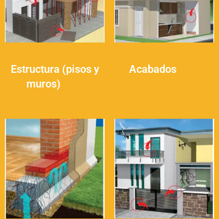
Estructura (pisos y
Acabados
(19)
muros)
(28)